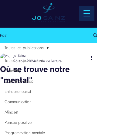
Post
Toutes les publications
Jo Sainz
Toutes les publications
26 août 2024
3 min de lecture
Où se trouve notre
Coaching
"mental"
Confiance en soi
Entrepreneuriat
Communication
Mindset
Pensée positive
Programmation mentale