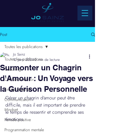
Post
Toutes les publications
Jo Sainz
Toutes les publications
12 janv. 2024
2 min de lecture
Surmonter un Chagrin
Coaching
d'Amour : Un Voyage vers
Confiance en soi
la Guérison Personnelle
Entrepreneuriat
Gérer un chagrin d'amour peut être 
Communication
difficile, mais il est important de prendre 
Mindset
le temps de ressentir et comprendre ses 
émotions.
Pensée positive
Programmation mentale