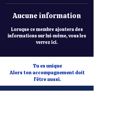
Aucune information
Lorsque ce membre ajoutera des
informations sur lui-même, vous les
verrez ici.
Tu es unique
Alors ton accompagnement doit
l’être aussi.
Plus de
confiance
, plus de
liberté
Préparateur mental et hypnothérapeute en Suisse.
J'aide les hommes à retrouver confiance, clarté et
liberté intérieure.