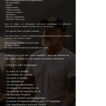
Nous vivons parfois avec des blocages invisibles :
– stress permanent
– anxiété
– fatigue mentale
– schémas répétitifs
– manque de confiance
– dépendances
– blessures émotionnelles
– difficultés à lâcher prise
Avec le temps, ces mécanismes deviennent automatiques et influencent
silencieusement notre manière de penser, de ressentir et d’agir.
- Une approche douce, profonde et humaine
Lors d’une séance, je vous accompagne progressivement dans un état de relaxation
profonde et de conscience élargie.
Dans cet espace intérieur, le mental ralentit.
Le corps se détend.
Et certaines transformations deviennent plus accessibles.
L’objectif n’est pas de “vous contrôler”, mais au contraire de
vous aider à retrouver vos propres ressources intérieures.
- L’hypnose peut accompagner :
– le stress et l’anxiété
– les troubles du sommeil
– les peurs et phobies
– les dépendances
– les blocages émotionnels
– le manque de confiance en soi
– les périodes de transition de vie
– les blessures du passé
– certaines douleurs psychosomatiques
– le besoin de retrouver plus de calme et d’équilibre
- Une transformation intérieure durable