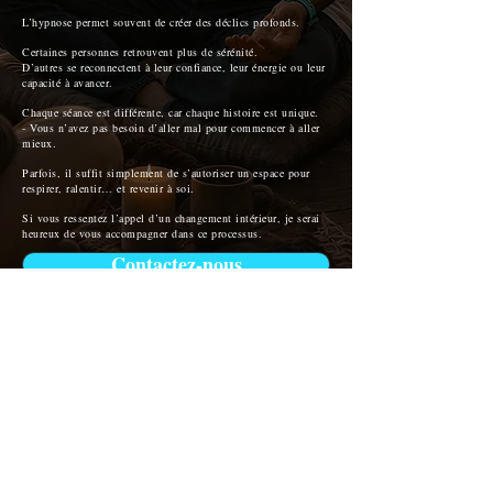
L’hypnose permet souvent de créer des déclics profonds.
Certaines personnes retrouvent plus de sérénité.
D’autres se reconnectent à leur confiance, leur énergie ou leur
capacité à avancer.
Chaque séance est différente, car chaque histoire est unique.
- Vous n’avez pas besoin d’aller mal pour commencer à aller
mieux.
Parfois, il suffit simplement de s’autoriser un espace pour
respirer, ralentir… et revenir à soi.
Si vous ressentez l’appel d’un changement intérieur, je serai
heureux de vous accompagner dans ce processus.
Contactez-nous
Tu es unique
Alors ton accompagnement doit
l’être aussi.
Plus de
confiance
, plus de
liberté