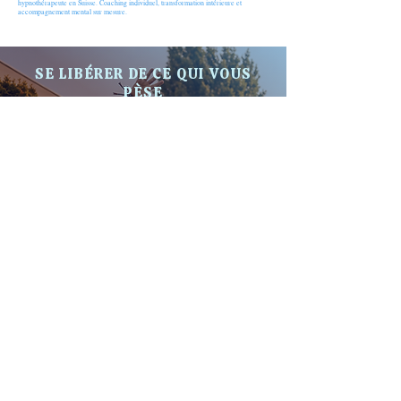
hypnothérapeute en Suisse. Coaching individuel, transformation intérieure et
accompagnement mental sur mesure.
SE LIBÉRER DE CE QUI VOUS
PÈSE
UNE APPROCHE PROFONDE ET HUMAINE
L’objectif n’est pas simplement de « se sentir mieux
pendant quelques heures ».
Le travail consiste à se reconnecter :
au corps,
aux émotions,
à l’esprit,
et à tout ce qui demande à être entendu intérieurement.
Grâce à l’hypnose, à la relaxation profonde, au
breathwork et à différentes approches d’accompagnement,
les séances aident progressivement à retrouver plus de
calme, de clarté et d’espace intérieur.
Parce que parfois, la vie n’est pas trop lourde.
C’est simplement ce que nous portons depuis trop
longtemps.
Découvrir