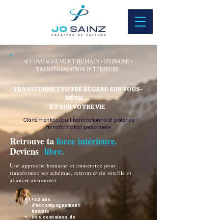
ACCOMPAGNEMENT HUMAIN • HYPNOSE •
TRANSFORMATION INTÉRIEURE
TRANSFORMEZ VOTRE REGARD SUR VOUS-
MÊME…
ET SUR VOTRE VIE
Clarté mentale, équilibre émotionnel et profonde
transformation personnelle
Retrouve ta
force
intérieure
.
Deviens
libre.
Une approche humaine et immersive pour
transformer ses schémas, retrouver du souffle et
avancer autrement.
+12 ans
d’accompagnement
humain
Des centaines de