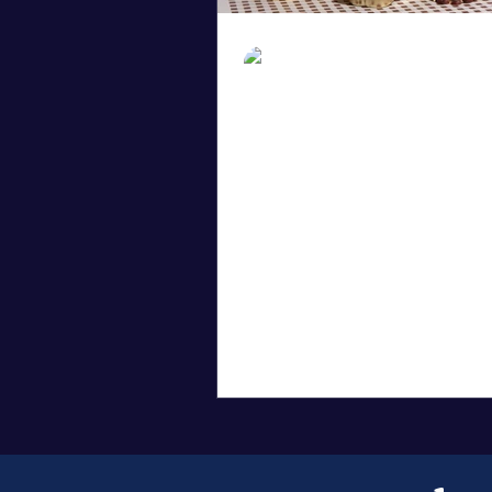
Jo Sainz
28 févr. 2024
3 min de lectu
"Comment Adopter un 
Hyperprotéiné avec Sag
Lorsque l'on envisage un régi
hyperprotéiné, la première ét
consiste à connaître les alime
riches en protéines. Du côté an