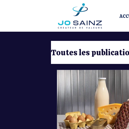
ACC
Toutes les publicati
Entrepreneuriat
Programmation 
Identité
Perfo