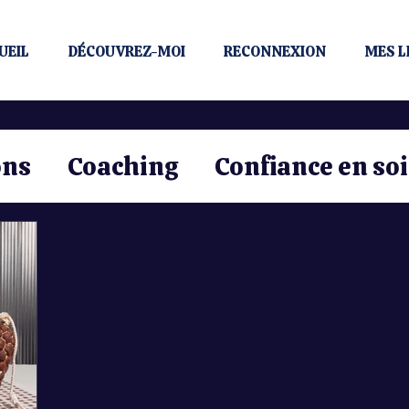
UEIL
DÉCOUVREZ-MOI
RECONNEXION
MES L
ons
Coaching
Confiance en soi
Communication
Mindset
P
mentale
Émotions
Santé
A
rmance
Intelligence
Spiritual