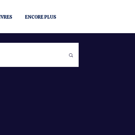
IVRES
ENCORE PLUS
ensée positive
rgent
Couple
ité