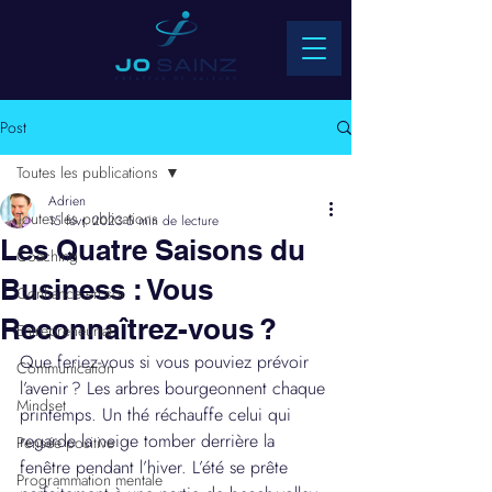
Post
Toutes les publications
Adrien
Toutes les publications
15 févr. 2023
5 min de lecture
Les Quatre Saisons du
Coaching
Business : Vous
Confiance en soi
Reconnaîtrez-vous ?
Entrepreneuriat
Que feriez-vous si vous pouviez prévoir 
Communication
l’avenir ? Les arbres bourgeonnent chaque 
Mindset
printemps. Un thé réchauffe celui qui 
regarde la neige tomber derrière la 
Pensée positive
fenêtre pendant l’hiver. L’été se prête 
Programmation mentale