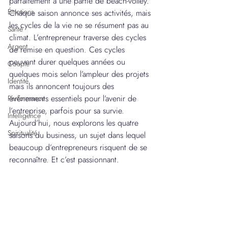
parfaitement à une partie de beach-volley. 
Émotions
Chaque saison annonce ses activités, mais 
les cycles de la vie ne se résument pas au 
Santé
climat. L’entrepreneur traverse des cycles 
Argent
de remise en question. Ces cycles 
peuvent durer quelques années ou 
Couple
quelques mois selon l’ampleur des projets 
Identité
mais ils annoncent toujours des 
événements essentiels pour l’avenir de 
Performance
l’entreprise, parfois pour sa survie. 
Intelligence
Aujourd’hui, nous explorons les quatre 
Spiritualité
saisons du business, un sujet dans lequel 
beaucoup d’entrepreneurs risquent de se 
reconnaître. Et c’est passionnant.