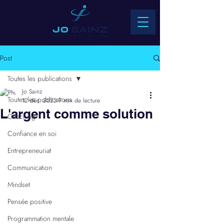
Post
Toutes les publications
Jo Sainz
Toutes les publications
12 déc. 2023
7 min de lecture
L'argent comme solution
Coaching
Confiance en soi
Entrepreneuriat
Communication
Mindset
Pensée positive
Programmation mentale