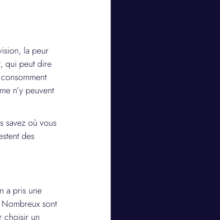
ision, la peur 
 qui peut dire 
et consomment 
sme n’y peuvent 
us savez où vous 
estent des 
n a pris une 
t. Nombreux sont 
 choisir un 