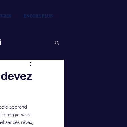
IVRES
ENCORE PLUS
i
 devez
tions
école apprend 
ce
 l’énergie sans 
éaliser ses rêves, 