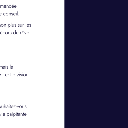
ommencée. 
e conseil.
on plus sur les 
 décors de rêve 
mais la 
 : cette vision 
ouhaitez-vous 
ie palpitante 