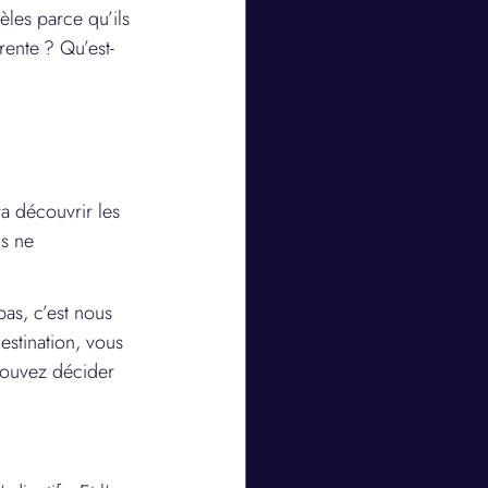
les parce qu’ils 
rente ? Qu’est-
a découvrir les 
s ne 
as, c’est nous 
stination, vous 
 pouvez décider 