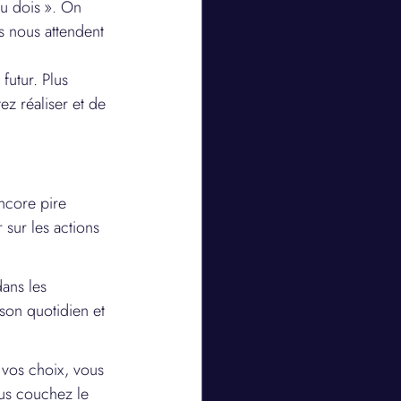
tu dois ». On 
s nous attendent 
futur. Plus 
ez réaliser et de 
ncore pire 
 sur les actions 
ans les 
 son quotidien et 
 vos choix, vous 
ous couchez le 