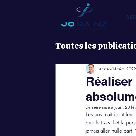
ACC
Toutes les publicati
Entrepreneuriat
Adrien
14 févr. 2022
Réaliser
Pensée positive
absolume
Dernière mise à jour :
23 fé
Les uns maîtrisent leu
Santé
Argent
que le travail et la pe
jamais aller nulle part.