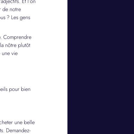
djectifs. Et l’on 
r de notre 
ous ? Les gens 
me. Comprendre 
la nôtre plutôt 
 une vie 
eils pour bien 
cheter une belle 
aits. Demandez-