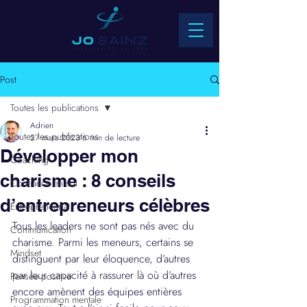
Post
Toutes les publications
Adrien
Toutes les publications
27 mars 2023
6 min de lecture
Développer mon
Coaching
charisme : 8 conseils
Confiance en soi
d’entrepreneurs célèbres
Entrepreneuriat
Tous les leaders ne sont pas nés avec du 
Communication
charisme. Parmi les meneurs, certains se 
Mindset
distinguent par leur éloquence, d’autres 
par leur capacité à rassurer là où d’autres 
Pensée positive
encore amènent des équipes entières 
Programmation mentale