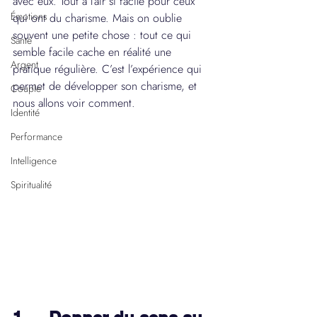
avec eux. Tout a l’air si facile pour ceux 
Émotions
qui ont du charisme. Mais on oublie 
souvent une petite chose : tout ce qui 
Santé
semble facile cache en réalité une 
Argent
pratique régulière. C’est l’expérience qui 
permet de développer son charisme, et 
Couple
nous allons voir comment.
Identité
Performance
Intelligence
Spiritualité