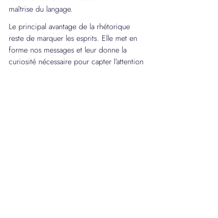
maîtrise du langage.
Le principal avantage de la rhétorique 
reste de marquer les esprits. Elle met en 
forme nos messages et leur donne la 
curiosité nécessaire pour capter l’attention 
et marquer les mémoires à l’image de 
Xavier Niel qui introduit Free mobile avec 
la phrase « Pigeon une fois, ça va. Pigeon 
deux fois, bonjour les dégâts ».
https://www.youtube.com/watch?v=tVF9PKPmA-
E&t=230s