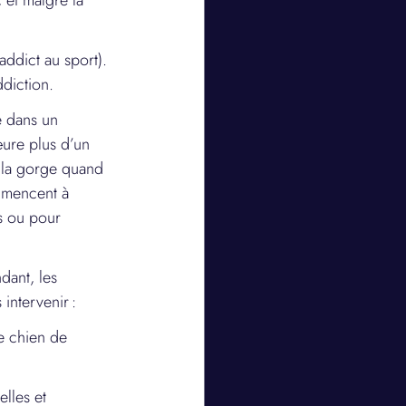
 et malgré la 
addict au sport). 
ddiction.
e dans un 
œure plus d’un 
 la gorge quand 
mmencent à 
s ou pour 
dant, les 
intervenir :
e chien de 
lles et 