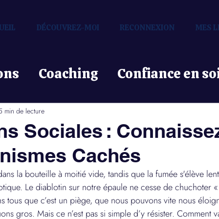
UEIL
DÉCOUVREZ-MOI
RECONNEXION
MES L
ons
Coaching
Confiance en so
Communication
Mindset
5 min de lecture
ns Sociales : Connaisse
Programmation mentale
Émo
anismes Cachés
dans la bouteille à moitié vide, tandis que la fumée s'élève len
ique. Le diablotin sur notre épaule ne cesse de chuchoter « a
Couple
Identité
Performan
s tous que c’est un piège, que nous pouvons vite nous éloig
uons gros. Mais ce n’est pas si simple d’y résister. Comment va