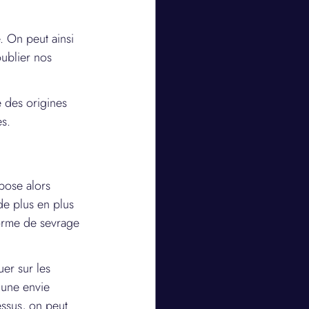
. On peut ainsi 
ublier nos 
 des origines 
es.
pose alors 
de plus en plus 
forme de sevrage 
er sur les 
 une envie 
ssus, on peut 