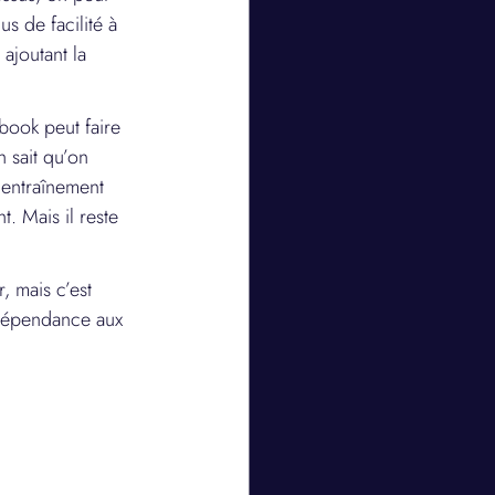
s de facilité à 
ajoutant la 
book peut faire 
n sait qu’on 
 entraînement 
. Mais il reste 
 mais c’est 
 dépendance aux 