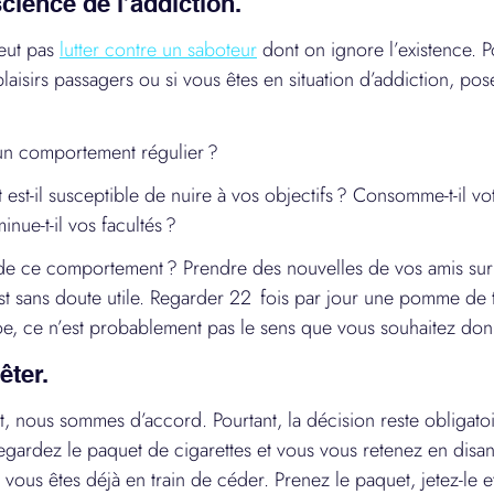
cience de l’addiction.
eut pas 
lutter contre un saboteur
 dont on ignore l’existence. P
aisirs passagers ou si vous êtes en situation d’addiction, pos
 un comportement régulier ?
st-il susceptible de nuire à vos objectifs ? Consomme-t-il vo
inue-t-il vos facultés ?
t de ce comportement ? Prendre des nouvelles de vos amis su
t sans doute utile. Regarder 22  fois par jour une pomme de 
, ce n’est probablement pas le sens que vous souhaitez donn
êter.
ut, nous sommes d’accord. Pourtant, la décision reste obligato
regardez le paquet de cigarettes et vous vous retenez en disan
», vous êtes déjà en train de céder. Prenez le paquet, jetez-le e