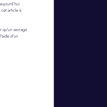
aujourd’hui. 
cet article à 
ur qu'un sevrage 
'aide d'un 