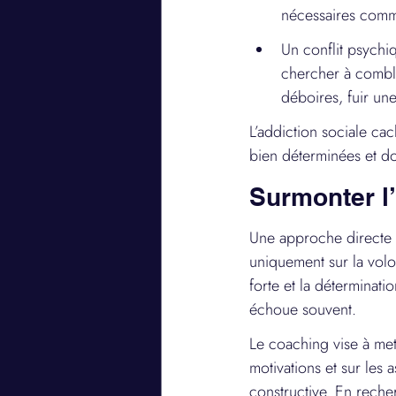
nécessaires comm
Un conflit psychi
chercher à comble
déboires, fuir un
L’addiction sociale c
bien déterminées et do
Surmonter l’
Une approche directe c
uniquement sur la volon
forte et la déterminati
échoue souvent.
Le coaching vise à mett
motivations et sur les
constructive. En reche